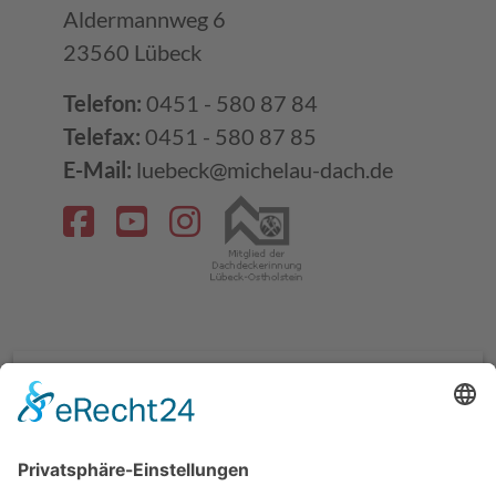
Aldermannweg 6
23560 Lübeck
Telefon:
0451 - 580 87 84
Telefax:
0451 - 580 87 85
E-Mail:
luebeck@michelau-dach.de
ZUFRIEDENE KUNDEN